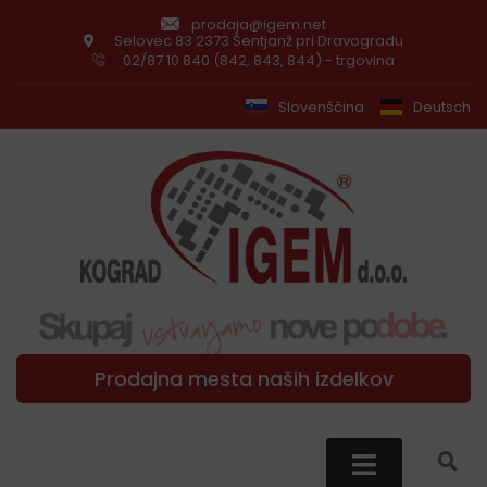
prodaja@igem.net
Selovec 83 2373 Šentjanž pri Dravogradu
02/87 10 840 (842, 843, 844) - trgovina
Slovenščina
Deutsch
Prodajna mesta naših izdelkov