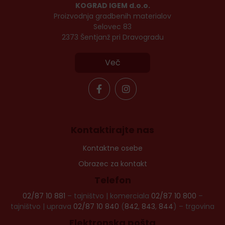
KOGRAD IGEM d.o.o.
Proizvodnja gradbenih materialov
Selovec 83
2373 Šentjanž pri Dravogradu
Več
Kontaktirajte nas
Kontaktne osebe
Obrazec za kontakt
Telefon
02/87 10 881
– tajništvo | komerciala
02/87 10 800
–
tajništvo | uprava
02/87 10 840
(
842
,
843
,
844
) – trgovina
Elektronska pošta