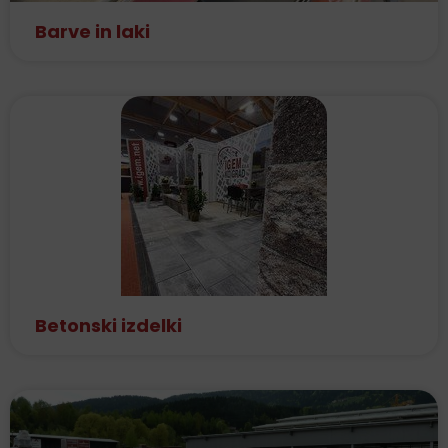
Barve in laki
Betonski izdelki