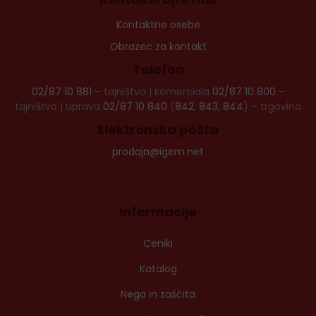
Kontaktne osebe
Obrazec za kontakt
Telefon
02/87 10 881
– tajništvo | komerciala
02/87 10 800
–
tajništvo | uprava
02/87 10 840
(
842
,
843
,
844
) – trgovina
Elektronska pošta
prodaja@igem.net
Informacije
Ceniki
Katalog
Nega in zaščita