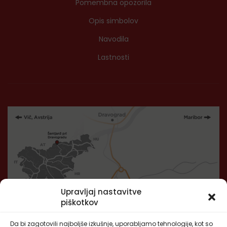
Pomembna opozorila
Opis simbolov
Navodila
Lastnosti
Upravljaj nastavitve
piškotkov
Da bi zagotovili najboljše izkušnje, uporabljamo tehnologije, kot so