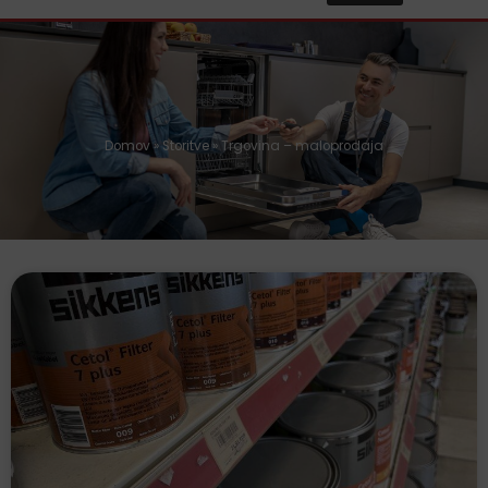
Domov
»
Storitve
»
Trgovina – maloprodaja