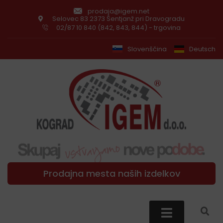
prodaja@igem.net
Selovec 83 2373 Šentjanž pri Dravogradu
02/87 10 840 (842, 843, 844) - trgovina
Slovenščina
Deutsch
Prodajna mesta naših izdelkov