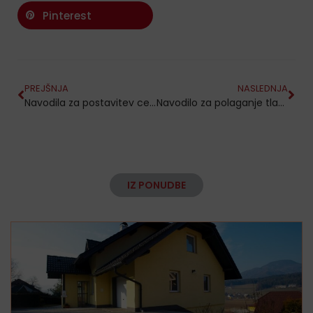
Pinterest
PREJŠNJA
NASLEDNJA
Navodila za postavitev cepljenih betonskih škarpnikov
Navodilo za polaganje tlakovcev
IZ PONUDBE