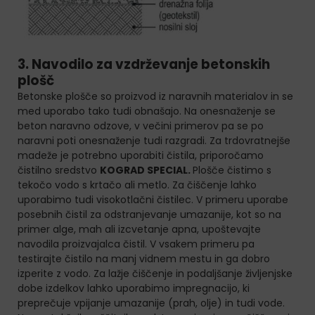
3. Navodilo za vzdrževanje betonskih
plošč
Betonske plošče so proizvod iz naravnih materialov in se
med uporabo tako tudi obnašajo. Na onesnaženje se
beton naravno odzove, v večini primerov pa se po
naravni poti onesnaženje tudi razgradi. Za trdovratnejše
madeže je potrebno uporabiti čistila, priporočamo
čistilno sredstvo
KOGRAD SPECIAL.
Plošče čistimo s
tekočo vodo s krtačo ali metlo. Za čiščenje lahko
uporabimo tudi visokotlačni čistilec. V primeru uporabe
posebnih čistil za odstranjevanje umazanije, kot so na
primer alge, mah ali izcvetanje apna, upoštevajte
navodila proizvajalca čistil. V vsakem primeru pa
testirajte čistilo na manj vidnem mestu in ga dobro
izperite z vodo. Za lažje čiščenje in podaljšanje življenjske
dobe izdelkov lahko uporabimo impregnacijo, ki
preprečuje vpijanje umazanije (prah, olje) in tudi vode.