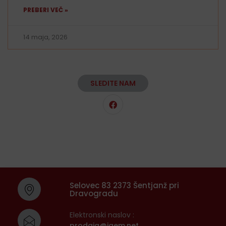
PREBERI VEČ »
14 maja, 2026
SLEDITE NAM
Selovec 83 2373 Šentjanž pri
Dravogradu
Elektronski naslov :
prodaja@igem.net