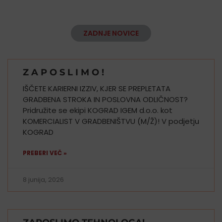
ZADNJE NOVICE
Z A P O S L I M O !
IŠČETE KARIERNI IZZIV, KJER SE PREPLETATA
GRADBENA STROKA IN POSLOVNA ODLIČNOST?
Pridružite se ekipi KOGRAD IGEM d.o.o. kot
KOMERCIALIST V GRADBENIŠTVU (M/Ž)! V podjetju
KOGRAD
PREBERI VEČ »
8 junija, 2026