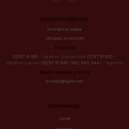
Kontaktirajte nas
Kontaktne osebe
Obrazec za kontakt
Telefon
02/87 10 881
– tajništvo | komerciala
02/87 10 800
–
tajništvo | uprava
02/87 10 840
(
842
,
843
,
844
) – trgovina
Elektronska pošta
prodaja@igem.net
Informacije
Ceniki
Katalog