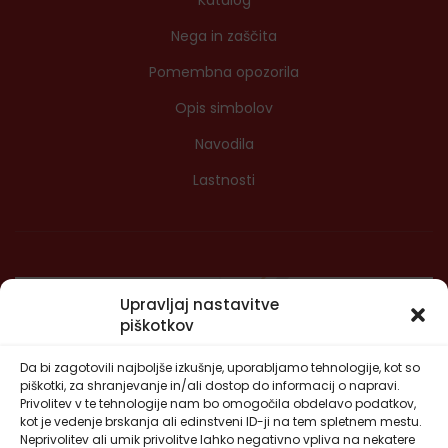
Nega in zaščita
Pomembna opozorila
Opis simbolov
Navodila
Lastnosti
Upravljaj nastavitve
piškotkov
Da bi zagotovili najboljše izkušnje, uporabljamo tehnologije, kot so
piškotki, za shranjevanje in/ali dostop do informacij o napravi.
Privolitev v te tehnologije nam bo omogočila obdelavo podatkov,
kot je vedenje brskanja ali edinstveni ID-ji na tem spletnem mestu.
Neprivolitev ali umik privolitve lahko negativno vpliva na nekatere