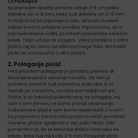
1.2 Posteljica
Na pripravljen spodnji ustroj se nasuje 3-5 cm peska
debeline zrn 4-8 mm, lahko tudi debeline zrn 0-8 mm.
Posteljica naj bo pripravljena tako, da bodo izvedeni
nakloni končno položene površine. Priporočamo, da si
pripravite lesena vodila, po katerih posnamete odvečen
pesek. Tega ustroja ne utrjujete. Višina posteljice z višino
plošče naj bo točno na višini končnega tlaka. Betonskih
plošč ne uravnavamo z vibro ploščo.
2. Polaganje plošč
Pred pričetkom polaganja je potrebno preveriti ali
dobavljene plošče ustrezajo naročilu. Ob tem je
potrebno preveriti tudi morebitne poškodbe, ki so
nastale pri transportu, vizualne pomanjkljivosti ipd.
Plošče, ki so kakorkoli poškodovane, ne polagajte, saj
vam v tem primeru ne bomo priznali reklamacije.
Poškodovane plošče vam bomo nadomestili z novimi.
Da preprečimo barvna odstopanja na večjih površinah,
moramo plošče vgrajevati iz več palet hkrati. Zelo
pomembno je, da se betonske plošče med sabo ne
stikajo, širine fug naj bodo 3-5 mm. Polaganje plošč