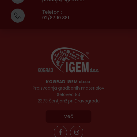
Telefon :
02/87 10 881
KOGRAD IGEM d.o.o.
Proizvodnja gradbenih materialov
Selovec 83
2373 Šentjanž pri Dravogradu
Več