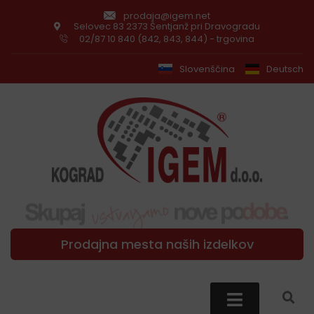
prodaja@igem.net
Selovec 83 2373 Šentjanž pri Dravogradu
02/87 10 840 (842, 843, 844) - trgovina
Slovenščina
Deutsch
Prodajna mesta naših izdelkov