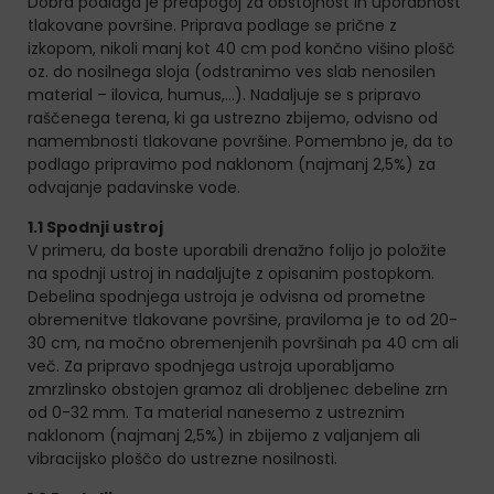
Dobra podlaga je predpogoj za obstojnost in uporabnost
tlakovane površine. Priprava podlage se prične z
izkopom, nikoli manj kot 40 cm pod končno višino plošč
oz. do nosilnega sloja (odstranimo ves slab nenosilen
material – ilovica, humus,…). Nadaljuje se s pripravo
raščenega terena, ki ga ustrezno zbijemo, odvisno od
namembnosti tlakovane površine. Pomembno je, da to
podlago pripravimo pod naklonom (najmanj 2,5%) za
odvajanje padavinske vode.
1.1 Spodnji ustroj
V primeru, da boste uporabili drenažno folijo jo položite
na spodnji ustroj in nadaljujte z opisanim postopkom.
Debelina spodnjega ustroja je odvisna od prometne
obremenitve tlakovane površine, praviloma je to od 20-
30 cm, na močno obremenjenih površinah pa 40 cm ali
več. Za pripravo spodnjega ustroja uporabljamo
zmrzlinsko obstojen gramoz ali drobljenec debeline zrn
od 0-32 mm. Ta material nanesemo z ustreznim
naklonom (najmanj 2,5%) in zbijemo z valjanjem ali
vibracijsko ploščo do ustrezne nosilnosti.