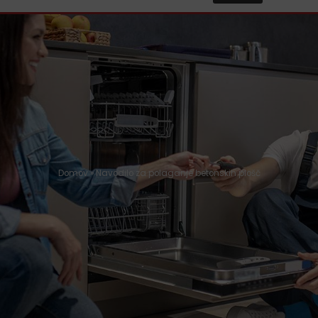
Domov
»
Navodilo za polaganje betonskih plošč