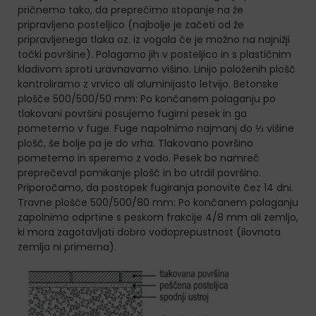
pričnemo tako, da preprečimo stopanje na že
pripravljeno posteljico (najbolje je začeti od že
pripravljenega tlaka oz. iz vogala če je možno na najnižji
točki površine). Polagamo jih v posteljico in s plastičnim
kladivom sproti uravnavamo višino. Linijo položenih plošč
kontroliramo z vrvico ali aluminijasto letvijo. Betonske
plošče 500/500/50 mm: Po končanem polaganju po
tlakovani površini posujemo fugirni pesek in ga
pometemo v fuge. Fuge napolnimo najmanj do ⅓ višine
plošč, še bolje pa je do vrha. Tlakovano površino
pometemo in speremo z vodo. Pesek bo namreč
preprečeval pomikanje plošč in bo utrdil površino.
Priporočamo, da postopek fugiranja ponovite čez 14 dni.
Travne plošče 500/500/80 mm: Po končanem polaganju
zapolnimo odprtine s peskom frakcije 4/8 mm ali zemljo,
ki mora zagotavljati dobro vodoprepustnost (ilovnata
zemlja ni primerna).