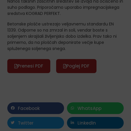
Nanos takšnih zaščitnih sredstev se izvaja na očiščeno in
suho podlago. Priporočamo uporabo impregnacijskega
sredstva KOGRAD PERFEKT.
Betonske plošče ustrezajo veljavnemu standardu EN
1339. Odporne so na zmrzal in soli, vendar boste s
soljenjem skrajšali življenjsko dobo izdelka. Prav tako ni
primerno, da na ploščah deponirate večje kupe
spluženega soljenega snega.
Prenesi PDF
Poglej PDF
Facebook
WhatsApp
Twitter
LinkedIn