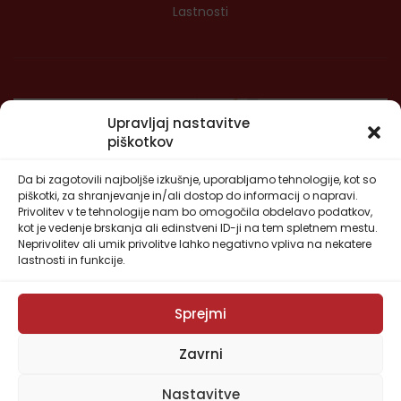
Lastnosti
Upravljaj nastavitve
piškotkov
Da bi zagotovili najboljše izkušnje, uporabljamo tehnologije, kot so
piškotki, za shranjevanje in/ali dostop do informacij o napravi.
Privolitev v te tehnologije nam bo omogočila obdelavo podatkov,
kot je vedenje brskanja ali edinstveni ID-ji na tem spletnem mestu.
Neprivolitev ali umik privolitve lahko negativno vpliva na nekatere
lastnosti in funkcije.
Sprejmi
Zavrni
Nastavitve
Copyright © 2022
Kograd IGEM
| Izdelava:
Spletna