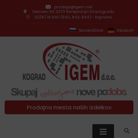
prodaja@igem.net
Selovec 83 2373 Šentjanž pri Dravogradu
02/87 10 840 (842, 843, 844) - trgovina
Slovenščina
Deutsch
Prodajna mesta naših izdelkov