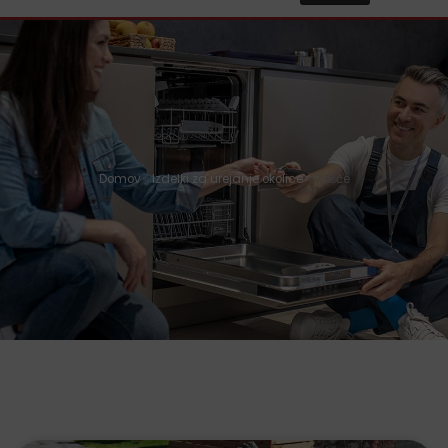
Domov
»
Izdelki za urejanje okolice
»
Plošče