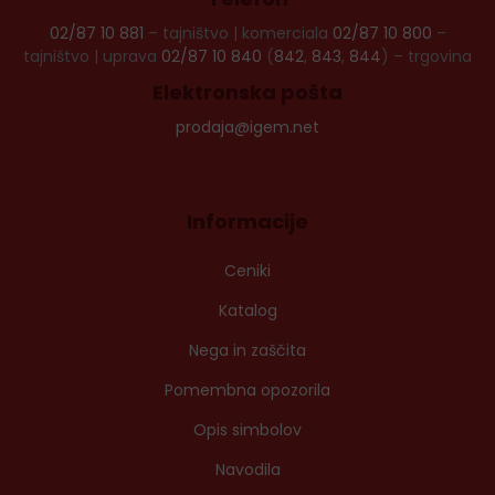
02/87 10 881
– tajništvo | komerciala
02/87 10 800
–
tajništvo | uprava
02/87 10 840
(
842
,
843
,
844
) – trgovina
Elektronska pošta
prodaja@igem.net
Informacije
Ceniki
Katalog
Nega in zaščita
Pomembna opozorila
Opis simbolov
Navodila