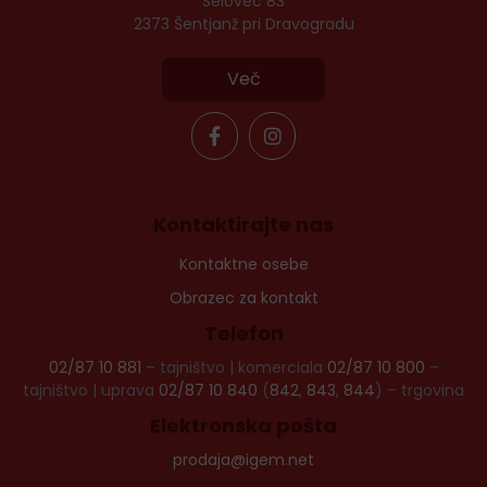
Selovec 83
2373 Šentjanž pri Dravogradu
Več
Kontaktirajte nas
Kontaktne osebe
Obrazec za kontakt
Telefon
02/87 10 881
– tajništvo | komerciala
02/87 10 800
–
tajništvo | uprava
02/87 10 840
(
842
,
843
,
844
) – trgovina
Elektronska pošta
prodaja@igem.net