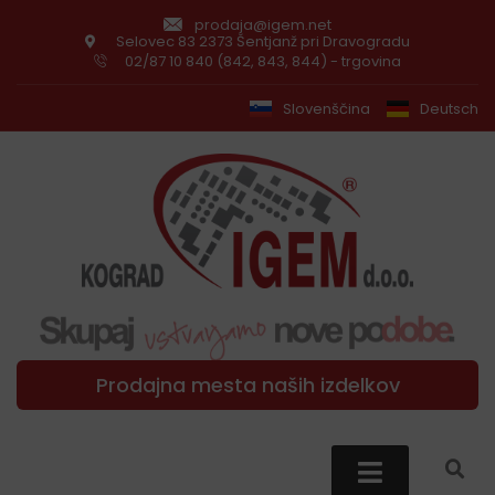
prodaja@igem.net
Selovec 83 2373 Šentjanž pri Dravogradu
02/87 10 840 (842, 843, 844) - trgovina
Slovenščina
Deutsch
Prodajna mesta naših izdelkov