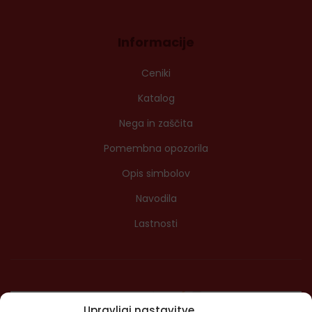
Informacije
Ceniki
Katalog
Nega in zaščita
Pomembna opozorila
Opis simbolov
Navodila
Lastnosti
Upravljaj nastavitve