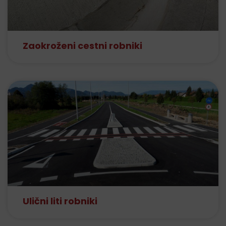
Zaokroženi cestni robniki
Ulični liti robniki