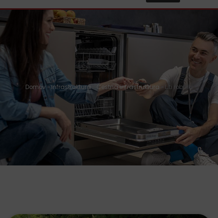
Domov
»
Infrastruktura
»
Cestna infrastruktura
»
Liti robniki