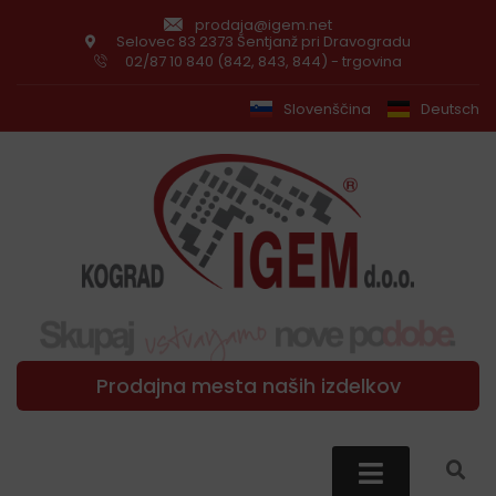
prodaja@igem.net
Selovec 83 2373 Šentjanž pri Dravogradu
02/87 10 840 (842, 843, 844) - trgovina
Slovenščina
Deutsch
Prodajna mesta naših izdelkov