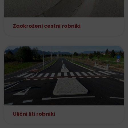
Zaokroženi cestni robniki
Ulični liti robniki