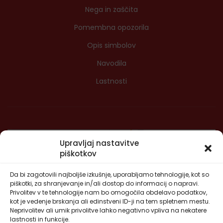
Nega in zaščita
Pomembna opozorila
Opis simbolov
Navodila
Lastnosti
Upravljaj nastavitve
piškotkov
Da bi zagotovili najboljše izkušnje, uporabljamo tehnologije, kot so
piškotki, za shranjevanje in/ali dostop do informacij o napravi.
Privolitev v te tehnologije nam bo omogočila obdelavo podatkov,
kot je vedenje brskanja ali edinstveni ID-ji na tem spletnem mestu.
Neprivolitev ali umik privolitve lahko negativno vpliva na nekatere
lastnosti in funkcije.