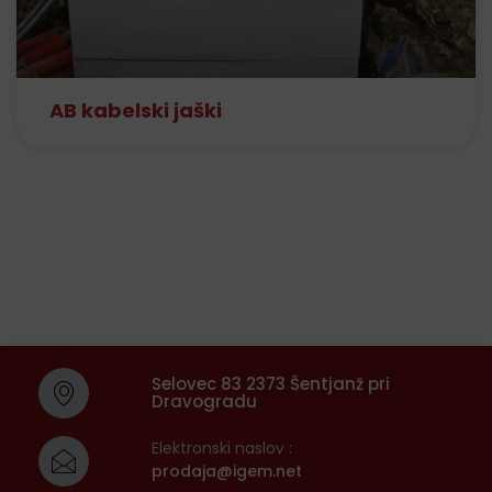
AB kabelski jaški
Selovec 83 2373 Šentjanž pri
Dravogradu
Elektronski naslov :
prodaja@igem.net