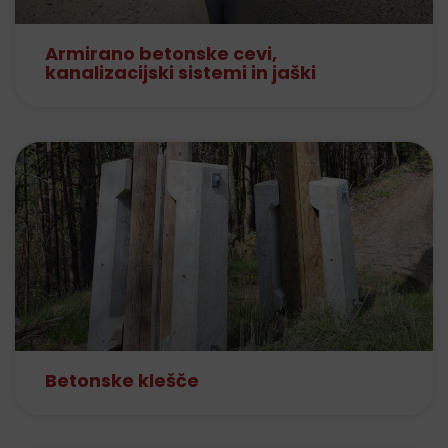
Armirano betonske cevi,
kanalizacijski sistemi in jaški
Betonske klešče