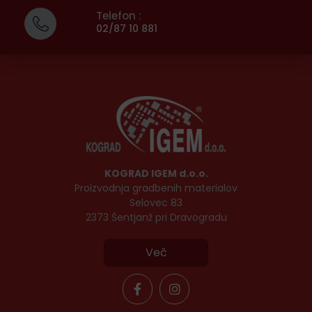
Telefon :
02/87 10 881
KOGRAD IGEM d.o.o.
Proizvodnja gradbenih materialov
Selovec 83
2373 Šentjanž pri Dravogradu
Več