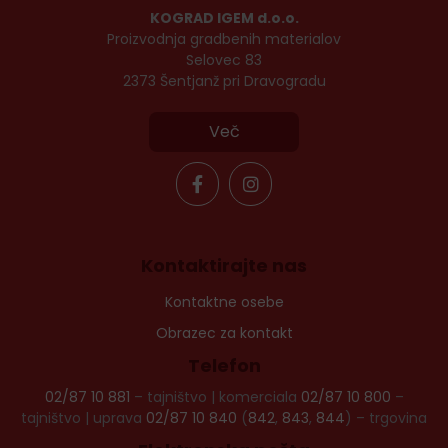
KOGRAD IGEM d.o.o.
Proizvodnja gradbenih materialov
Selovec 83
2373 Šentjanž pri Dravogradu
Več
Kontaktirajte nas
Kontaktne osebe
Obrazec za kontakt
Telefon
02/87 10 881
– tajništvo | komerciala
02/87 10 800
–
tajništvo | uprava
02/87 10 840
(
842
,
843
,
844
) – trgovina