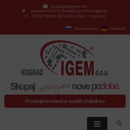
prodaja@igem.net
Selovec 83 2373 Šentjanž pri Dravogradu
02/87 10 840 (842, 843, 844) - trgovina
Slovenščina
Deutsch
Prodajna mesta naših izdelkov