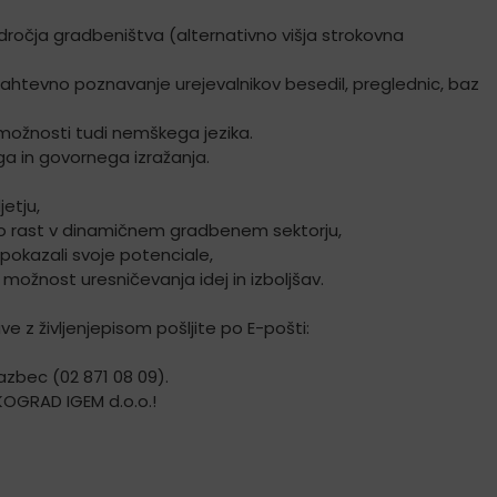
odročja gradbeništva (alternativno višja strokovna
ahtevno poznavanje urejevalnikov besedil, preglednic, baz
 možnosti tudi nemškega jezika.
ga in govornega izražanja.
etju,
o rast v dinamičnem gradbenem sektorju,
 pokazali svoje potenciale,
er možnost uresničevanja idej in izboljšav.
ave z življenjepisom pošljite po E-pošti:
azbec (02 871 08 09).
a KOGRAD IGEM d.o.o.!