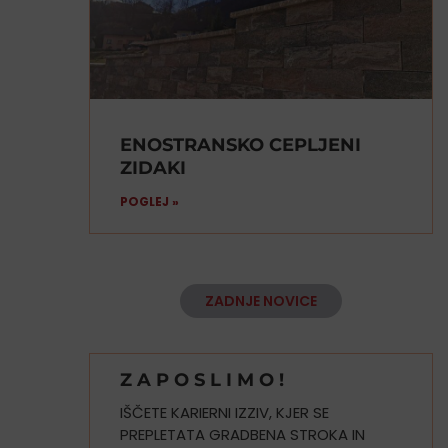
ENOSTRANSKO CEPLJENI
ZIDAKI
POGLEJ »
ZADNJE NOVICE
Z A P O S L I M O !
IŠČETE KARIERNI IZZIV, KJER SE
PREPLETATA GRADBENA STROKA IN