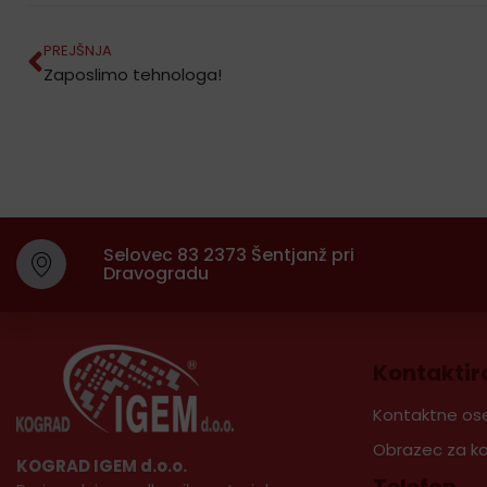
PREJŠNJA
Zaposlimo tehnologa!
Selovec 83 2373 Šentjanž pri
Dravogradu
Kontaktir
Kontaktne os
Obrazec za k
KOGRAD IGEM d.o.o.
Telefon