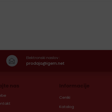
Elektronski naslov :
prodaja@igem.net
ajte nas
Informacije
ebe
Ceniki
ontakt
Katalog