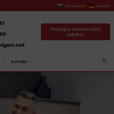
Slovenščina
Deutsch
81
Prodajna mesta naših
840
izdelkov
igem.net
u
Kontakt