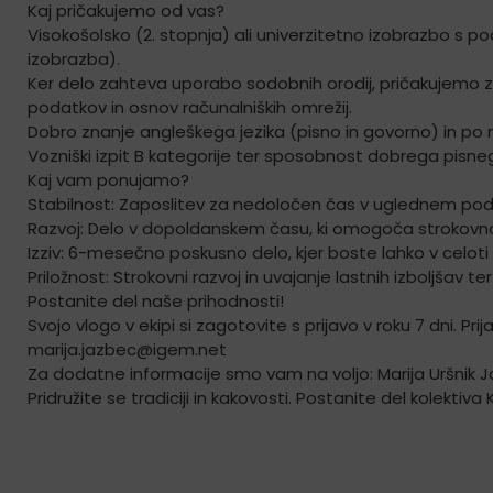
Kaj pričakujemo od vas?
Visokošolsko (2. stopnja) ali univerzitetno izobrazbo s p
izobrazba).
Ker delo zahteva uporabo sodobnih orodij, pričakujemo z
podatkov in osnov računalniških omrežij.
Dobro znanje angleškega jezika (pisno in govorno) in po
Vozniški izpit B kategorije ter sposobnost dobrega pisne
Kaj vam ponujamo?
Stabilnost: Zaposlitev za nedoločen čas v uglednem podj
Razvoj: Delo v dopoldanskem času, ki omogoča strokovn
Izziv: 6-mesečno poskusno delo, kjer boste lahko v celoti
Priložnost: Strokovni razvoj in uvajanje lastnih izboljšav t
Postanite del naše prihodnosti!
Svojo vlogo v ekipi si zagotovite s prijavo v roku 7 dni. Prij
marija.jazbec@igem.net
Za dodatne informacije smo vam na voljo: Marija Uršnik J
Pridružite se tradiciji in kakovosti. Postanite del kolektiv