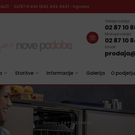
adu
02/87 10 840 (842, 843, 844) - trgovina
Veleprodaja
02 87 10 8
Maloprodaja
02 87 10 
Email
prodaja@
a
Storitve
Informacije
Galerija
O podjetj
Domov
»
Z A P O S L I M O !