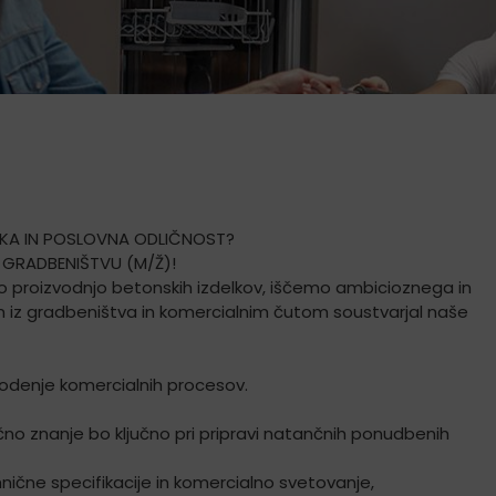
ROKA IN POSLOVNA ODLIČNOST?
 V GRADBENIŠTVU (M/Ž)!
no proizvodnjo betonskih izdelkov, iščemo ambicioznega in
 iz gradbeništva in komercialnim čutom soustvarjal naše
vodenje komercialnih procesov.
no znanje bo ključno pri pripravi natančnih ponudbenih
ične specifikacije in komercialno svetovanje,