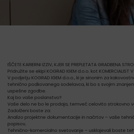
IŠČETE KARIERNI IZZIV, KJER SE PREPLETATA GRADBENA ST
Pridružite se ekipi KOGRAD IGEM d.o.o. kot KOMERCIALIST
V podjetju KOGRAD IGEM d.o.o., ki je sinonim za kakovost
tehnično podkovanega sodelavca, ki bo s svojim znanjem
uspešne zgodbe.
Kaj bo vaše poslanstvo?
Vaše delo ne bo le prodaja, temveč celovito strokovno 
Zadolženi boste za:
Analizo projektne dokumentacije in načrtov – vaše tehnič
popisov,
Tehnično-komercialno svetovanje – usklajevali boste tehn