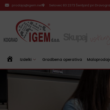
prodaja@igem.net
Selovec 83 2373 Šentjanž pri Dravogr
Izdelki
Gradbena operativa
Maloprodaj
Domov