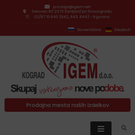
prodaja@igem.net
Selovec 83 2373 Šentjanž pri Dravogradu
02/87 10 840 (842, 843, 844) - trgovina
Slovenščina
Deutsch
Prodajna mesta naših izdelkov