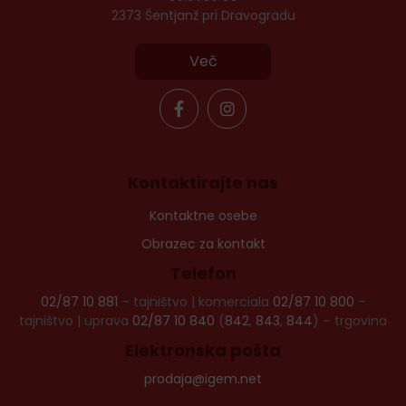
2373 Šentjanž pri Dravogradu
Več
Kontaktirajte nas
Kontaktne osebe
Obrazec za kontakt
Telefon
02/87 10 881
– tajništvo | komerciala
02/87 10 800
–
tajništvo | uprava
02/87 10 840
(
842
,
843
,
844
) – trgovina
Elektronska pošta
prodaja@igem.net