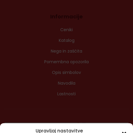
Informacije
Ceniki
Katalog
Nega in zaščita
Pomembna opozorila
Opis simbolov
Navodila
Lastnosti
Upravljaj nastavitve