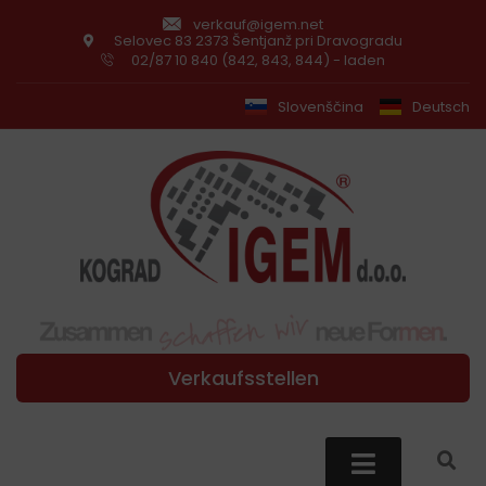
verkauf@igem.net
Selovec 83 2373 Šentjanž pri Dravogradu
02/87 10 840 (842, 843, 844) - laden
Slovenščina
Deutsch
Verkaufsstellen