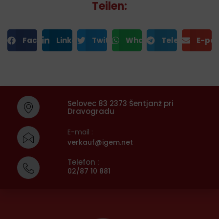
Teilen:
Facebook
LinkedIn
Twitter
WhatsApp
Telegram
E-poš
Selovec 83 2373 Šentjanž pri
Dravogradu
E-mail :
verkauf@igem.net
Telefon :
02/87 10 881