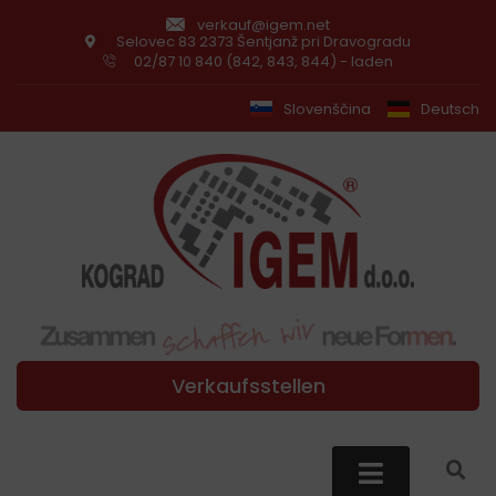
verkauf@igem.net
Selovec 83 2373 Šentjanž pri Dravogradu
02/87 10 840 (842, 843, 844) - laden
Slovenščina
Deutsch
Verkaufsstellen