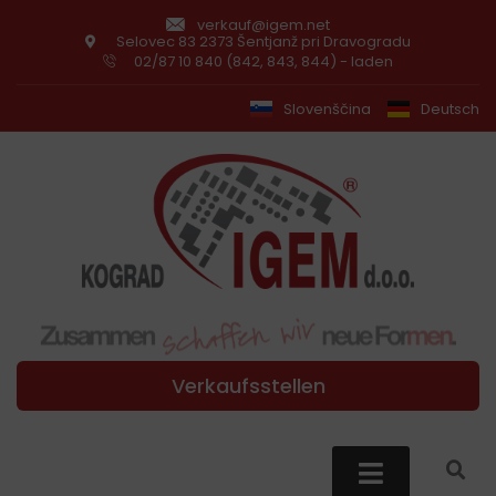
verkauf@igem.net
Selovec 83 2373 Šentjanž pri Dravogradu
02/87 10 840 (842, 843, 844) - laden
Slovenščina
Deutsch
Verkaufsstellen