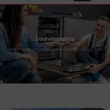
Zaunelemente
Home
»
Produkte zur gestaltung der umgebung
»
Zaunelemente