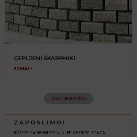
CEPLJENI ŠKARPNIKI
POGLEJ »
ZADNJE NOVICE
Z A P O S L I M O !
IŠČETE KARIERNI IZZIV, KJER SE PREPLETATA