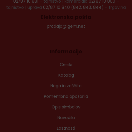
02/87 10 881
– tajništvo | komerciala
02/87 10 800
–
tajništvo | uprava
02/87 10 840
(
842
,
843
,
844
) – trgovina
Elektronska pošta
prodaja@igem.net
Informacije
Ceniki
Katalog
Nega in zaščita
Pomembna opozorila
Opis simbolov
Navodila
Lastnosti