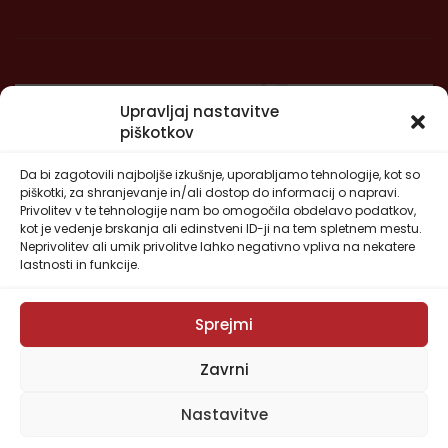
Upravljaj nastavitve
piškotkov
Da bi zagotovili najboljše izkušnje, uporabljamo tehnologije, kot so
piškotki, za shranjevanje in/ali dostop do informacij o napravi.
Privolitev v te tehnologije nam bo omogočila obdelavo podatkov,
kot je vedenje brskanja ali edinstveni ID-ji na tem spletnem mestu.
Neprivolitev ali umik privolitve lahko negativno vpliva na nekatere
lastnosti in funkcije.
Sprejmi
Zavrni
Nastavitve
Copyright © 2022
Kograd IGEM
| Izdelava:
Spletna
agencija Si-TEAM