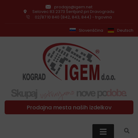
prodaja@igem.net
Selovec 83 2373 Šentjanž pri Dravogradu
02/87 10 840 (842, 843, 844) - trgovina
Slovenščina
Deutsch
Prodajna mesta naših izdelkov