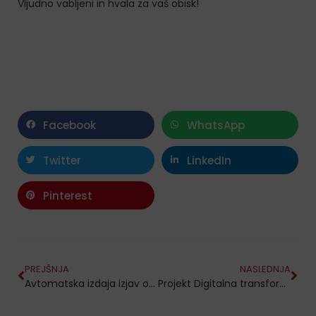
Vljudno vabljeni in hvala za vaš obisk!
Facebook
WhatsApp
Twitter
LinkedIn
Pinterest
PREJŠNJA
NASLEDNJA
Avtomatska izdaja izjav o lastnostih
Projekt Digitalna transformacija podjetja KOGRAD IGEM je prejel EU sofinanciranje