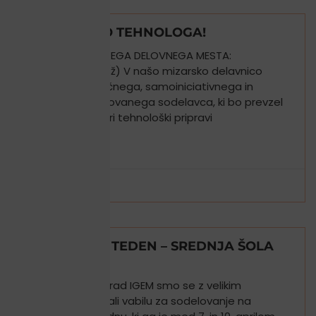
ZAPOSLIMO TEHNOLOGA!
OBJAVA PROSTEGA DELOVNEGA MESTA:
TEHNOLOG (m/ž) V našo mizarsko delavnico
vabimo natančnega, samoiniciativnega in
tehnično podkovanega sodelavca, ki bo prevzel
ključno vlogo pri tehnološki pripravi
PREBERI VEČ »
28 maja, 2026
PROJEKTNI TEDEN – SREDNJA ŠOLA
RAVNE
V podjetju Kograd IGEM smo se z velikim
veseljem odzvali vabilu za sodelovanje na