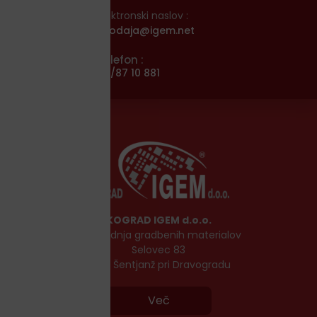
Elektronski naslov :
prodaja@igem.net
Telefon :
02/87 10 881
KOGRAD IGEM d.o.o.
Proizvodnja gradbenih materialov
Selovec 83
2373 Šentjanž pri Dravogradu
Več