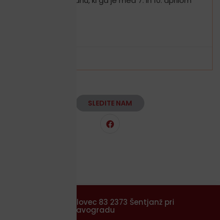
Projektnem tednu, ki ga je med 7. in 10. aprilom
2026,
PREBERI VEČ »
14 maja, 2026
SLEDITE NAM
Selovec 83 2373 Šentjanž pri
Dravogradu