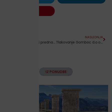
Pinterest
PREJŠNJA
NASLEDNJA
Armiranobetonski prednapeti T nosilci
Tlakovanje Gomboc d.o.o. iz Pomurja
IZ PONUDBE