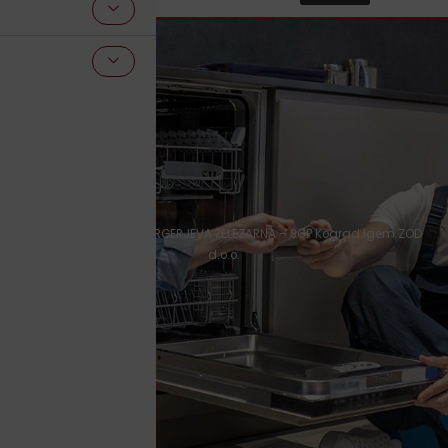
Domov
»
Projekt AUSPERGERJEVA ŽELEZARNA – SGP Kograd Igem ZOD
d.o.o.