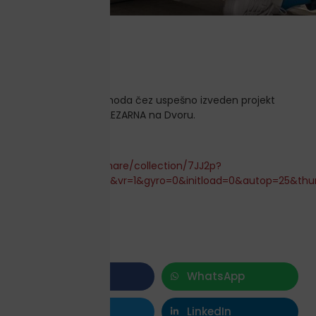
Povezava do sprehoda čez uspešno izveden projekt
AUSPERGERJEVA ŽELEZARNA na Dvoru.
https://kuula.co/share/collection/7JJ2p?
logo=1&info=1&fs=1&vr=1&gyro=0&initload=0&autop=25&th
Facebook
WhatsApp
Twitter
LinkedIn