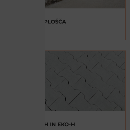
CEPLJENA PLOŠČA
POGLEJ »
TLAKOVEC H IN EKO-H