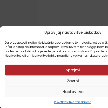
Upravljaj nastavitve piškotkov
Da bi zagotovili najboljše izkušnje, uporabljamo tehnologije, kot so pišk
in/ali dostop do informacij o napravi. Privolitev v te tehnologije nam
obdelavo podatkov, kot je vedenje brskanja ali edinstveni ID-ji na te
Neprivolitev ali umik privolitve lahko negativno vpliva na nekatere lastno
Sprejmi
Zavrni
Nastavitve
Piškotki
Politika zasebnosti