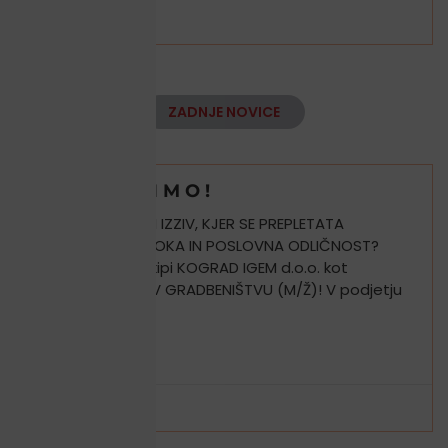
POGLEJ »
ZADNJE NOVICE
Z A P O S L I M O !
IŠČETE KARIERNI IZZIV, KJER SE PREPLETATA
GRADBENA STROKA IN POSLOVNA ODLIČNOST?
Pridružite se ekipi KOGRAD IGEM d.o.o. kot
KOMERCIALIST V GRADBENIŠTVU (M/Ž)! V podjetju
KOGRAD
PREBERI VEČ »
8 junija, 2026