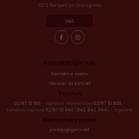
2373 Šentjanž pri Dravogradu
Več
Kontaktirajte nas
Kontaktne osebe
Obrazec za kontakt
Telefon
02/87 10 881
– tajništvo | komerciala
02/87 10 800
–
tajništvo | uprava
02/87 10 840
(
842
,
843
,
844
) – trgovina
Elektronska pošta
prodaja@igem.net