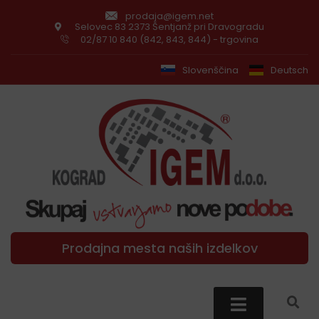
prodaja@igem.net
Selovec 83 2373 Šentjanž pri Dravogradu
02/87 10 840 (842, 843, 844) - trgovina
Slovenščina
Deutsch
Prodajna mesta naših izdelkov