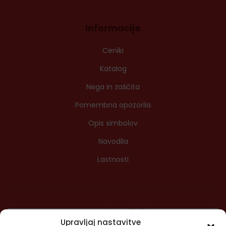
Informacije
Ceniki
Katalog
Nega in zaščita
Pomembna opozorila
Opis simbolov
Navodila
Lastnosti
Upravljaj nastavitve