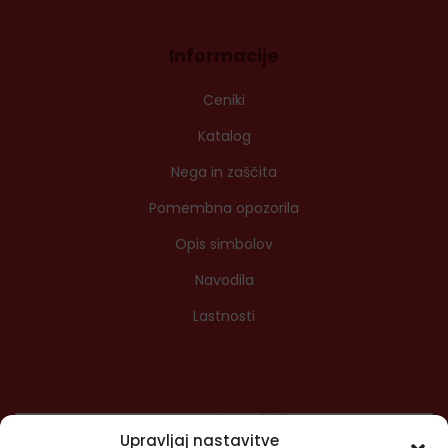
Informacije
Ceniki
Katalog
Nega in zaščita
Pomembna opozorila
Opis simbolov
Navodila
Lastnosti
Upravljaj nastavitve