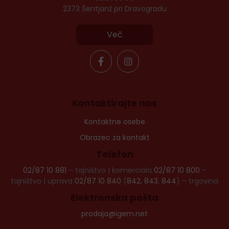
2373 Šentjanž pri Dravogradu
Več
Kontaktirajte nas
Kontaktne osebe
Obrazec za kontakt
Telefon
02/87 10 881
– tajništvo | komerciala
02/87 10 800
–
tajništvo | uprava
02/87 10 840
(
842
,
843
,
844
) – trgovina
Elektronska pošta
prodaja@igem.net