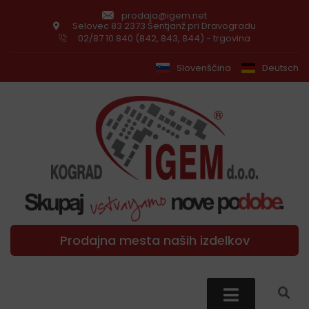
prodaja@igem.net
Selovec 83 2373 Šentjanž pri Dravogradu
02/87 10 840 (842, 843, 844) - trgovina
Slovenščina
Deutsch
Prodajna mesta naših izdelkov