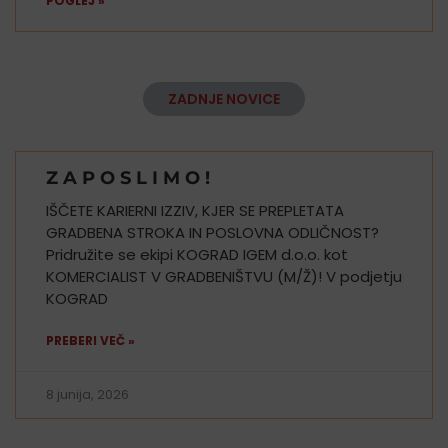
POGLEJ »
ZADNJE NOVICE
Z A P O S L I M O !
IŠČETE KARIERNI IZZIV, KJER SE PREPLETATA
GRADBENA STROKA IN POSLOVNA ODLIČNOST?
Pridružite se ekipi KOGRAD IGEM d.o.o. kot
KOMERCIALIST V GRADBENIŠTVU (M/Ž)! V podjetju
KOGRAD
PREBERI VEČ »
8 junija, 2026