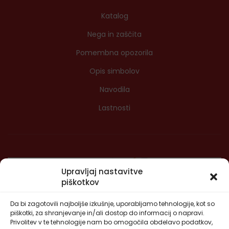
Katalog
Nega in zaščita
Pomembna opozorila
Opis simbolov
Navodila
Lastnosti
Upravljaj nastavitve
piškotkov
Da bi zagotovili najboljše izkušnje, uporabljamo tehnologije, kot so
piškotki, za shranjevanje in/ali dostop do informacij o napravi.
Privolitev v te tehnologije nam bo omogočila obdelavo podatkov,