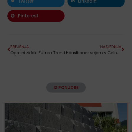
Twitter
LinkedIn
Pinterest
PREJŠNJA
NASLEDNJA
Ograjni zidaki Futura Trend
Häuslbauer sejem v Celovcu 28.februar – 01. marec 2020
IZ PONUDBE