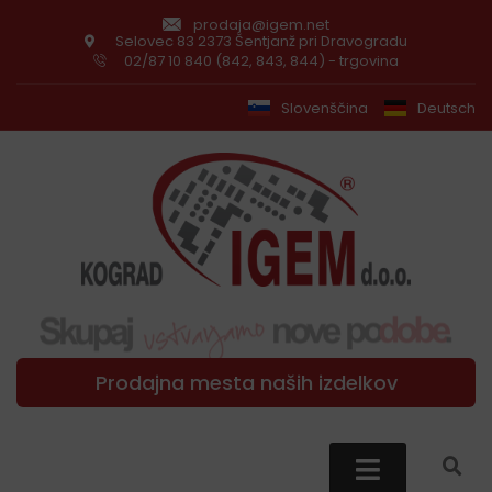
prodaja@igem.net
Selovec 83 2373 Šentjanž pri Dravogradu
02/87 10 840 (842, 843, 844) - trgovina
Slovenščina
Deutsch
Prodajna mesta naših izdelkov