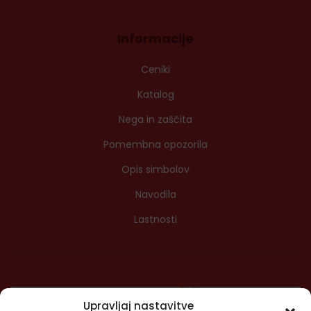
Informacije
Ceniki
Katalog
Nega in zaščita
Pomembna opozorila
Opis simbolov
Navodila
Lastnosti
Upravljaj nastavitve