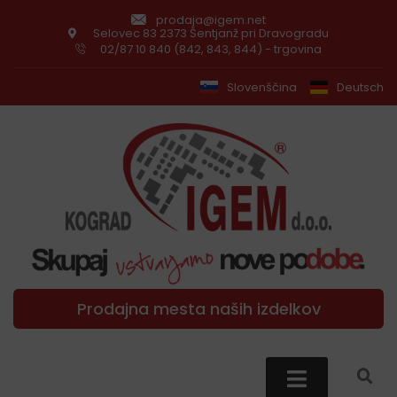
prodaja@igem.net
Selovec 83 2373 Šentjanž pri Dravogradu
02/87 10 840 (842, 843, 844) - trgovina
Slovenščina
Deutsch
Prodajna mesta naših izdelkov