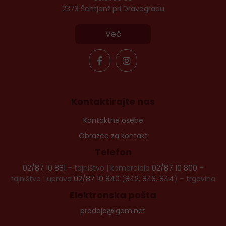
2373 Šentjanž pri Dravogradu
Več
Kontaktirajte nas
Kontaktne osebe
Obrazec za kontakt
Telefon
02/87 10 881
– tajništvo | komerciala
02/87 10 800
–
tajništvo | uprava
02/87 10 840
(
842
,
843
,
844
) – trgovina
Elektronska pošta
prodaja@igem.net