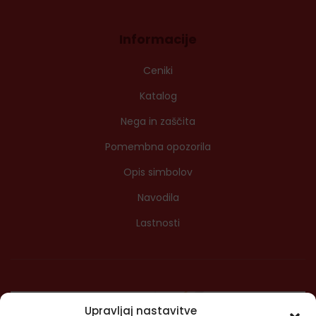
Informacije
Ceniki
Katalog
Nega in zaščita
Pomembna opozorila
Opis simbolov
Navodila
Lastnosti
Upravljaj nastavitve