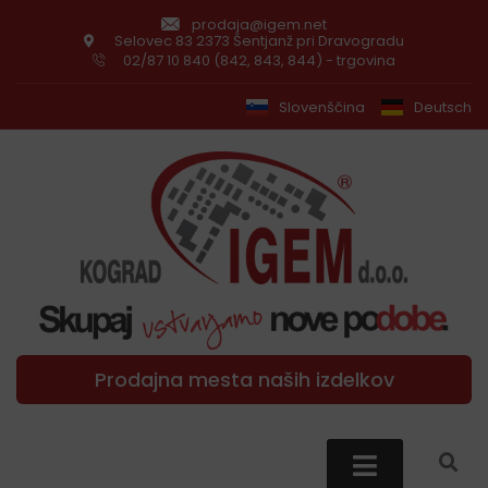
prodaja@igem.net
Selovec 83 2373 Šentjanž pri Dravogradu
02/87 10 840 (842, 843, 844) - trgovina
Slovenščina
Deutsch
Prodajna mesta naših izdelkov