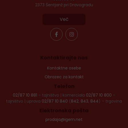
2373 Šentjanž pri Dravogradu
Več
Kontaktirajte nas
Kontaktne osebe
Obrazec za kontakt
Telefon
02/87 10 881
– tajništvo | komerciala
02/87 10 800
–
tajništvo | uprava
02/87 10 840
(
842
,
843
,
844
) – trgovina
Elektronska pošta
prodaja@igem.net