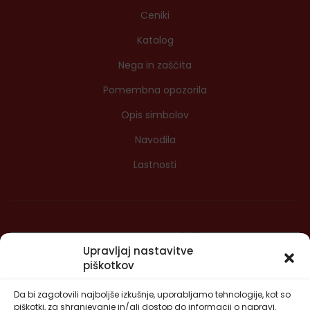
Ceniki
Katalog
Nega in zaščita
Pomembna opozorila
Opis simbolov
Navodila
Lastnosti
Upravljaj nastavitve
piškotkov
Da bi zagotovili najboljše izkušnje, uporabljamo tehnologije, kot so
piškotki, za shranjevanje in/ali dostop do informacij o napravi.