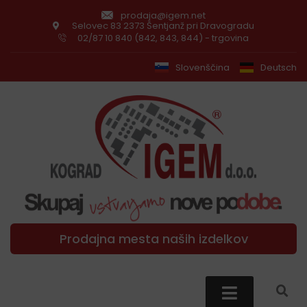
prodaja@igem.net
Selovec 83 2373 Šentjanž pri Dravogradu
02/87 10 840 (842, 843, 844) - trgovina
Slovenščina
Deutsch
Prodajna mesta naših izdelkov