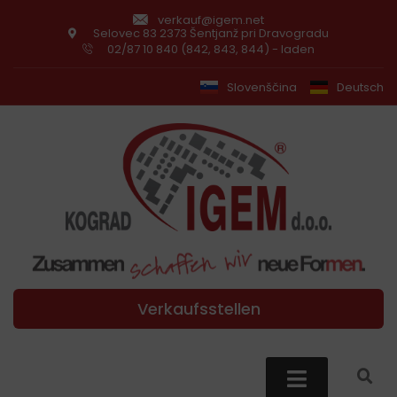
verkauf@igem.net
Selovec 83 2373 Šentjanž pri Dravogradu
02/87 10 840 (842, 843, 844) - laden
Slovenščina
Deutsch
Verkaufsstellen